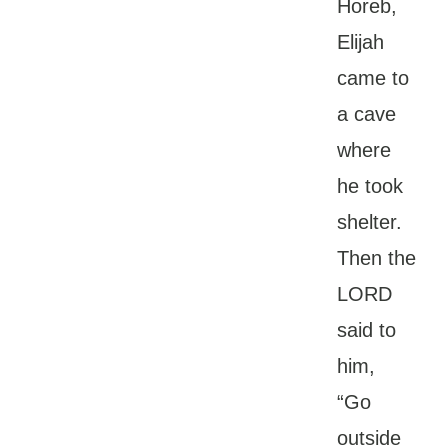
Horeb,
Elijah
came to
a cave
where
he took
shelter.
Then the
LORD
said to
him,
“Go
outside