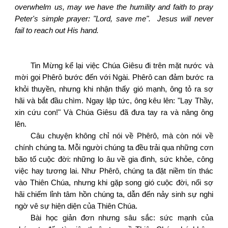
overwhelm us, may we have the humility and faith to pray
Peter's simple prayer: "Lord, save me".
Jesus will never
fail to reach out His hand.
Tin Mừng kể lại việc Chúa Giêsu đi trên mặt nước và
mời gọi Phêrô bước đến với Ngài. Phêrô can đảm bước ra
khỏi thuyền, nhưng khi nhận thấy gió mạnh, ông tỏ ra sợ
hãi và bắt đầu chìm. Ngay lập tức, ông kêu lên: "Lạy Thầy,
xin cứu con!" Và Chúa Giêsu đã đưa tay ra và nâng ông
lên.
Câu chuyện không chỉ nói về Phêrô, mà còn nói về
chính chúng ta. Mỗi người chúng ta đều trải qua những cơn
bão tố cuộc đời: những lo âu về gia đình, sức khỏe, công
việc hay tương lai. Như Phêrô, chúng ta đặt niềm tín thác
vào Thiên Chúa, nhưng khi gặp song gió cuộc đời, nổi sợ
hãi chiếm lỉnh tâm hồn chúng ta, dẫn đến nảy sinh sự nghi
ngờ vê sự hiện diện của Thiên Chúa.
Bài học giản đơn nhưng sâu sắc: sức mạnh của