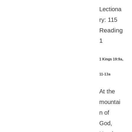
Lectiona
ry: 115
Reading
1
1 Kings 19:9a,
11-13a
At the
mountai
n of
God,