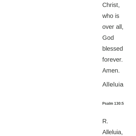
Christ,
who is
over all,
God
blessed
forever.
Amen.
Alleluia
Psalm 130:5
R.
Alleluia,