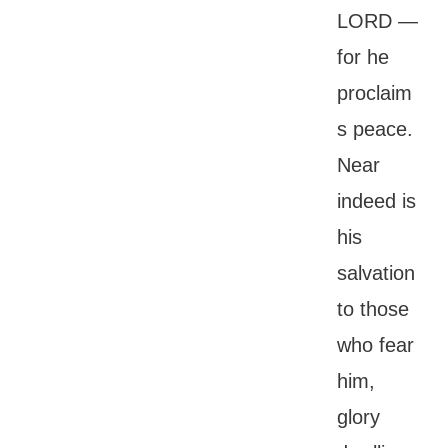
LORD —
for he
proclaim
s peace.
Near
indeed is
his
salvation
to those
who fear
him,
glory