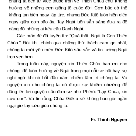
chúng ta đến từ việc thuộc trọn về Thiên Chúa chứ không
hướng về những cơn giông tố cuộc đời. Cơn bão có thể
không tan biến ngay lập tức, nhưng Đức Kitô luôn hiện diện
ngay giữa cơn bão ấy. Tay Ngài luôn sẵn sàng đưa ra để
nâng đỡ những ai kêu cầu Danh Ngài.
Các môn đệ đã tuyên tín: "Quả thật, Ngài là Con Thiên
Chúa." Đôi khi, chính qua những thử thách cam go nhất,
chúng ta mới yêu mến Đức Kitô sâu sắc và tin tưởng Ngài
trọn vẹn hơn.
Trong tuần này, nguyện xin Thiên Chúa ban ơn cho
chúng để luôn hướng về Ngài trong mọi nỗi sợ hãi hay sự
nghi ngờ khi nó bắt đầu xâm chiếm tâm trí chúng ta. Và
nguyện xin cho chúng ta có được sự khiêm nhường để
dâng lên lời nguyện cầu đơn sơ như Phêrô: "Lạy Chúa, xin
cứu con". Và tin rằng, Chúa Giêsu sẽ không bao giờ ngần
ngại giơ tay cứu giúp chúng ta.
Fr. Thinh Nguyen