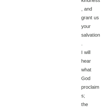
kindness
, and
grant us
your
salvation
.
I will
hear
what
God
proclaim
s;
the